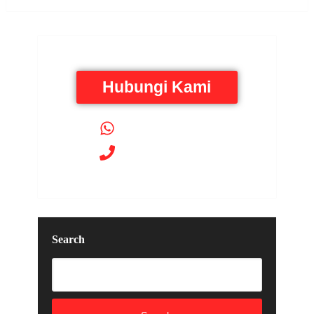
Hubungi Kami
085172382278
085172382278
Search