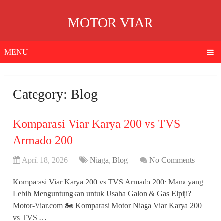
MOTOR VIAR
MENU
Category:
Blog
Komparasi Viar Karya 200 vs TVS
Armado 200
April 18, 2026
Niaga
,
Blog
No Comments
Komparasi Viar Karya 200 vs TVS Armado 200: Mana yang
Lebih Menguntungkan untuk Usaha Galon & Gas Elpiji? |
Motor-Viar.com 🏍️ Komparasi Motor Niaga Viar Karya 200
vs TVS …